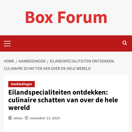
Ga
Box Forum
naar
de
inhoud
Primair
menu
HOME
AANBIEDINGEN
EILANDSPECIALITEITEN ONTDEKKEN:
CULINAIRE SCHATTEN VAN OVER DE HELE WERELD
Aanbiedingen
Eilandspecialiteiten ontdekken:
culinaire schatten van over de hele
wereld
Johan
november 12, 2024