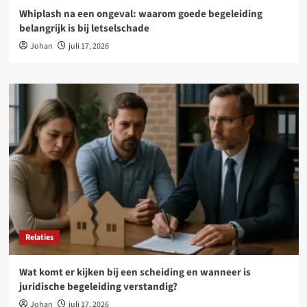
Whiplash na een ongeval: waarom goede begeleiding
belangrijk is bij letselschade
Johan
juli 17, 2026
Relaties
Wat komt er kijken bij een scheiding en wanneer is
juridische begeleiding verstandig?
Johan
juli 17, 2026