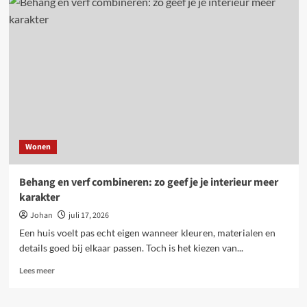
wonen
met
dieren:
veiligheid
en
indeling
rondom
erf
en
tuin
Wonen
Behang en verf combineren: zo geef je je interieur meer
karakter
Johan
juli 17, 2026
Een huis voelt pas echt eigen wanneer kleuren, materialen en
details goed bij elkaar passen. Toch is het kiezen van...
Lees
Lees meer
meer
over