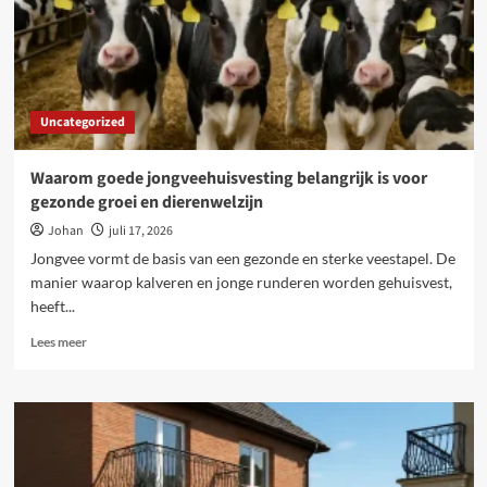
scheiding
en
wanneer
is
juridische
begeleiding
Uncategorized
verstandig?
Waarom goede jongveehuisvesting belangrijk is voor
gezonde groei en dierenwelzijn
Johan
juli 17, 2026
Jongvee vormt de basis van een gezonde en sterke veestapel. De
manier waarop kalveren en jonge runderen worden gehuisvest,
heeft...
Lees
Lees meer
meer
over
Waarom
goede
jongveehuisvesting
belangrijk
is