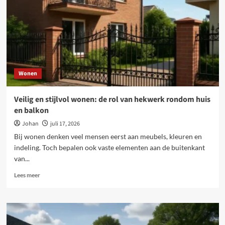
voor
gezonde
groei
en
dierenwelzijn
Wonen
Veilig en stijlvol wonen: de rol van hekwerk rondom huis
en balkon
Johan
juli 17, 2026
Bij wonen denken veel mensen eerst aan meubels, kleuren en
indeling. Toch bepalen ook vaste elementen aan de buitenkant
van...
Lees
Lees meer
meer
over
Veilig
en
stijlvol