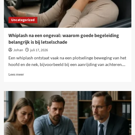
Uncategorized
Whiplash na een ongeval: waarom goede begeleiding
belangrijk is bij letselschade
Johan
juli 17, 2026
Een whiplash ontstaat vaak na een plotselinge beweging van het
hoofd en de nek, bijvoorbeeld bij een aanrijding van achteren....
Lees
Lees meer
meer
over
Whiplash
na
een
ongeval:
waarom
goede
begeleiding
belangrijk