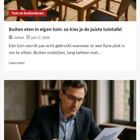
Tuin en buitenleven
Buiten eten in eigen tuin: zo kies je de juiste tuintafel
Johan
juli 17, 2026
Een tuin wordt pas echt gebruikt wanneer er een fijne plek is
om te zitten. Buiten ontbijten, lang tafelen met...
Lees
Lees meer
meer
over
Buiten
eten
in
eigen
tuin:
zo
kies
je
de
juiste
tuintafel