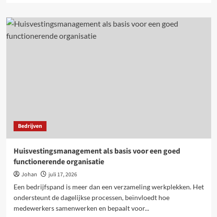
over
Wat
verloskundigen
betekenen
tijdens
zwangerschap,
bevalling
en
kraamtijd
Bedrijven
Huisvestingsmanagement als basis voor een goed
functionerende organisatie
Johan
juli 17, 2026
Een bedrijfspand is meer dan een verzameling werkplekken. Het
ondersteunt de dagelijkse processen, beïnvloedt hoe
medewerkers samenwerken en bepaalt voor...