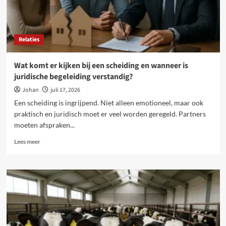
is
bij
letselschade
Relaties
Wat komt er kijken bij een scheiding en wanneer is
juridische begeleiding verstandig?
Johan
juli 17, 2026
Een scheiding is ingrijpend. Niet alleen emotioneel, maar ook
praktisch en juridisch moet er veel worden geregeld. Partners
moeten afspraken...
Lees
Lees meer
meer
over
Wat
komt
er
kijken
bij
een