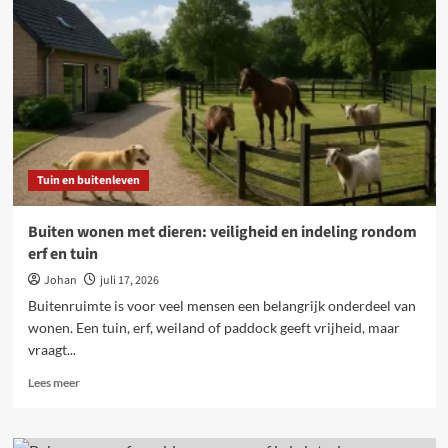
wonen:
de
rol
van
hekwerk
rondom
huis
en
balkon
Tuin en buitenleven
Buiten wonen met dieren: veiligheid en indeling rondom
erf en tuin
Johan
juli 17, 2026
Buitenruimte is voor veel mensen een belangrijk onderdeel van
wonen. Een tuin, erf, weiland of paddock geeft vrijheid, maar
vraagt...
Lees
Lees meer
meer
over
Buiten