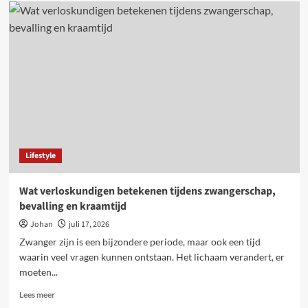
Behang
en
verf
combineren:
zo
geef
je
je
interieur
meer
karakter
Lifestyle
Wat verloskundigen betekenen tijdens zwangerschap,
bevalling en kraamtijd
Johan
juli 17, 2026
Zwanger zijn is een bijzondere periode, maar ook een tijd
waarin veel vragen kunnen ontstaan. Het lichaam verandert, er
moeten...
Lees
Lees meer
meer