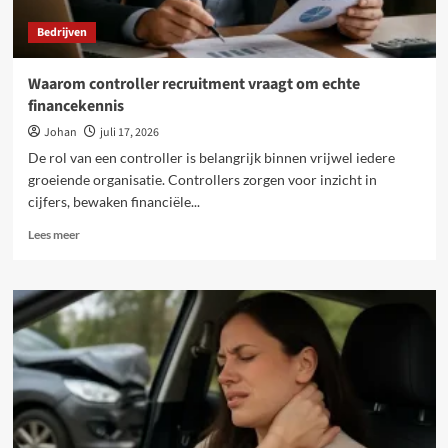
Bedrijven
Waarom controller recruitment vraagt om echte
financekennis
Johan
juli 17, 2026
De rol van een controller is belangrijk binnen vrijwel iedere
groeiende organisatie. Controllers zorgen voor inzicht in
cijfers, bewaken financiële...
Lees
Lees meer
meer
over
Waarom
controller
recruitment
vraagt
om
echte
financekennis