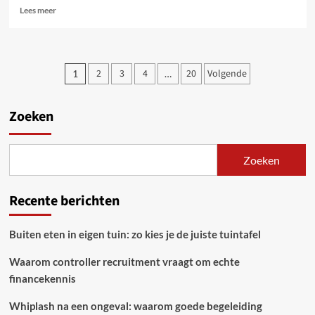
Lees
Lees meer
meer
over
Huisvestingsmanagement
als
Posts
2
3
4
20
Volgende
1
…
basis
pagination
voor
een
Zoeken
goed
functionerende
organisatie
Zoeken
Recente berichten
Buiten eten in eigen tuin: zo kies je de juiste tuintafel
Waarom controller recruitment vraagt om echte
financekennis
Whiplash na een ongeval: waarom goede begeleiding