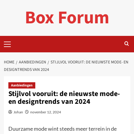
Ga
Box Forum
naar
de
inhoud
Primair
menu
HOME
AANBIEDINGEN
STIJLVOL VOORUIT: DE NIEUWSTE MODE- EN
DESIGNTRENDS VAN 2024
Aanbiedingen
Stijlvol vooruit: de nieuwste mode-
en designtrends van 2024
Johan
november 12, 2024
Duurzame mode wint steeds meer terrein in de