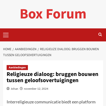
Ga
Box Forum
naar
de
inhoud
Primair
menu
HOME
AANBIEDINGEN
RELIGIEUZE DIALOOG: BRUGGEN BOUWEN
TUSSEN GELOOFSOVERTUIGINGEN
Aanbiedingen
Religieuze dialoog: bruggen bouwen
tussen geloofsovertuigingen
Johan
november 12, 2024
Interreligieuze communicatie biedt een platform