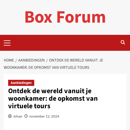
Ga
Box Forum
naar
de
inhoud
Primair
menu
HOME
AANBIEDINGEN
ONTDEK DE WERELD VANUIT JE
WOONKAMER: DE OPKOMST VAN VIRTUELE TOURS
Aanbiedingen
Ontdek de wereld vanuit je
woonkamer: de opkomst van
virtuele tours
Johan
november 12, 2024