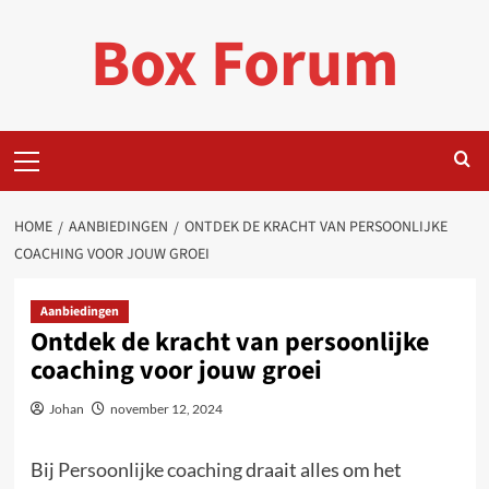
Ga
Box Forum
naar
de
inhoud
Primair
menu
HOME
AANBIEDINGEN
ONTDEK DE KRACHT VAN PERSOONLIJKE
COACHING VOOR JOUW GROEI
Aanbiedingen
Ontdek de kracht van persoonlijke
coaching voor jouw groei
Johan
november 12, 2024
Bij
Persoonlijke coaching
draait alles om het