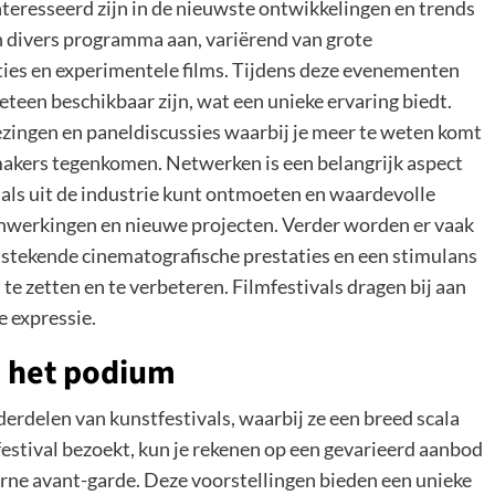
eïnteresseerd zijn in de nieuwste ontwikkelingen en trends
en divers programma aan, variërend van grote
cties en experimentele films. Tijdens deze evenementen
meteen beschikbaar zijn, wat een unieke ervaring biedt.
zingen en paneldiscussies waarbij je meer te weten komt
mmakers tegenkomen. Netwerken is een belangrijk aspect
onals uit de industrie kunt ontmoeten en waardevolle
enwerkingen en nieuwe projecten. Verder worden er vaak
uitstekende cinematografische prestaties en een stimulans
e zetten en te verbeteren. Filmfestivals dragen bij aan
e expressie.
 het podium
derdelen van kunstfestivals, waarbij ze een breed scala
festival bezoekt, kun je rekenen op een gevarieerd aanbod
erne avant-garde. Deze voorstellingen bieden een unieke