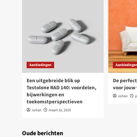
Aanbiedingen
Aanbiedinge
Een uitgebreide blik op
De perfec
Testolone RAD 140: voordelen,
voor jou
bijwerkingen en
Johan
j
toekomstperspectieven
Johan
maart 16, 2025
Oude berichten