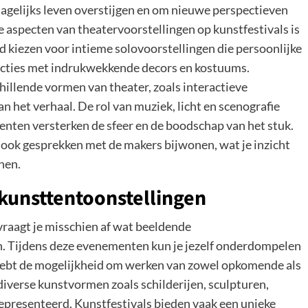
 dagelijks leven overstijgen en om nieuwe perspectieven
e aspecten van theatervoorstellingen op kunstfestivals is
eld kiezen voor intieme solovoorstellingen die persoonlijke
oducties met indrukwekkende decors en kostuums.
illende vormen van theater, zoals interactieve
n het verhaal. De rol van muziek, licht en scenografie
enten versterken de sfeer en de boodschap van het stuk.
l ook gesprekken met de makers bijwonen, wat je inzicht
nen.
kunsttentoonstellingen
 vraagt je misschien af wat beeldende
n. Tijdens deze evenementen kun je jezelf onderdompelen
e hebt de mogelijkheid om werken van zowel opkomende als
iverse kunstvormen zoals schilderijen, sculpturen,
epresenteerd. Kunstfestivals bieden vaak een unieke