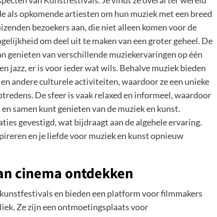
aspecten van
Kunstfestivals
. Je vindt ze overal ter wereld
gde als opkomende artiesten om hun muziek met een breed
uizenden bezoekers aan, die niet alleen komen voor de
gelijkheid om deel uit te maken van een groter geheel. De
kan genieten van verschillende muziekervaringen op één
en jazz, er is voor ieder wat wils. Behalve muziek bieden
 en andere culturele activiteiten, waardoor ze een unieke
ptredens. De sfeer is vaak relaxed en informeel, waardoor
en samen kunt genieten van de muziek en kunst.
aties gevestigd, wat bijdraagt aan de algehele ervaring.
pireren en je liefde voor muziek en kunst opnieuw
van cinema ontdekken
n kunstfestivals en bieden een platform voor filmmakers
iek. Ze zijn een ontmoetingsplaats voor