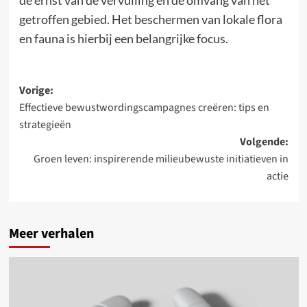
de ernst van de vervuiling en de omvang van het
getroffen gebied. Het beschermen van lokale flora
en fauna is hierbij een belangrijke focus.
Bericht
Vorige:
Effectieve bewustwordingscampagnes creëren: tips en
navigatie
strategieën
Volgende:
Groen leven: inspirerende milieubewuste initiatieven in
actie
Meer verhalen