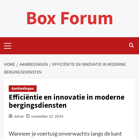
Ga
Box Forum
naar
de
inhoud
Primair
menu
HOME
AANBIEDINGEN
EFFICIËNTIE EN INNOVATIE IN MODERNE
BERGINGSDIENSTEN
Aanbiedingen
Efficiëntie en innovatie in moderne
bergingsdiensten
Johan
november 12, 2024
Wanneer je voertuig onverwachts langs de kant