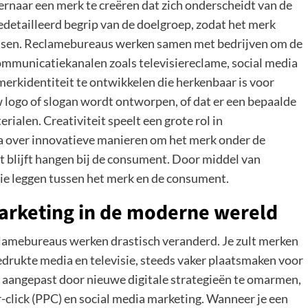
 ernaar een merk te creëren dat zich onderscheidt van de
edetailleerd begrip van de doelgroep, zodat het merk
ensen. Reclamebureaus werken samen met bedrijven om de
communicatiekanalen zoals televisiereclame, social media
merkidentiteit te ontwikkelen die herkenbaar is voor
logo of slogan wordt ontworpen, of dat er een bepaalde
rialen. Creativiteit speelt een grote rol in
a over innovatieve manieren om het merk onder de
t blijft hangen bij de consument. Door middel van
tie leggen tussen het merk en de consument.
marketing in de moderne wereld
clamebureaus werken drastisch veranderd. Je zult merken
edrukte media en televisie, steeds vaker plaatsmaken voor
 aangepast door nieuwe digitale strategieën te omarmen,
-click (PPC) en social media marketing. Wanneer je een