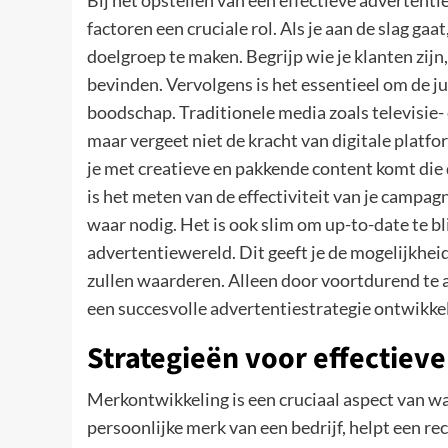
Bij het opstellen van een effectieve advertent
factoren een cruciale rol. Als je aan de slag gaa
doelgroep te maken. Begrijp wie je klanten zijn
bevinden. Vervolgens is het essentieel om de ju
boodschap. Traditionele media zoals televisie-
maar vergeet niet de kracht van digitale platf
je met creatieve en pakkende content komt die 
is het meten van de effectiviteit van je campag
waar nodig. Het is ook slim om up-to-date te b
advertentiewereld. Dit geeft je de mogelijkhei
zullen waarderen. Alleen door voortdurend te a
een succesvolle advertentiestrategie ontwikke
Strategieën voor effectiev
Merkontwikkeling is een cruciaal aspect van w
persoonlijke merk van een bedrijf, helpt een r