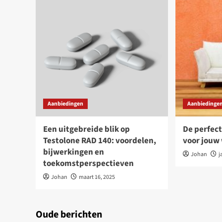
Aanbiedingen
Aanbiedinge
Een uitgebreide blik op
De perfec
Testolone RAD 140: voordelen,
voor jou
bijwerkingen en
Johan
j
toekomstperspectieven
Johan
maart 16, 2025
Oude berichten