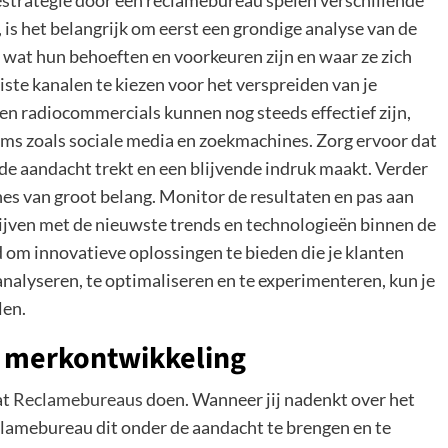
iestrategie door een reclamebureau spelen verschillende
t, is het belangrijk om eerst een grondige analyse van de
, wat hun behoeften en voorkeuren zijn en waar ze zich
iste kanalen te kiezen voor het verspreiden van je
 en radiocommercials kunnen nog steeds effectief zijn,
orms zoals sociale media en zoekmachines. Zorg ervoor dat
de aandacht trekt en een blijvende indruk maakt. Verder
nes van groot belang. Monitor de resultaten en pas aan
lijven met de nieuwste trends en technologieën binnen de
d om innovatieve oplossingen te bieden die je klanten
nalyseren, te optimaliseren en te experimenteren, kun je
len.
e merkontwikkeling
at
Reclamebureaus
doen. Wanneer jij nadenkt over het
eclamebureau dit onder de aandacht te brengen en te